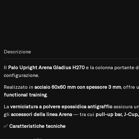
Descrizione
Il
Palo Upright Arena Gladius H270
è la colonna portante 
configurazione.
Realizzato in
acciaio 60x60 mm con spessore 3 mm
, offre
functional training
.
La
verniciatura a polvere epossidica antigraffio
assicura un
gli
accessori della linea Arena
— tra cui
pull-up bar, J-Cup,
✅
Caratteristiche tecniche