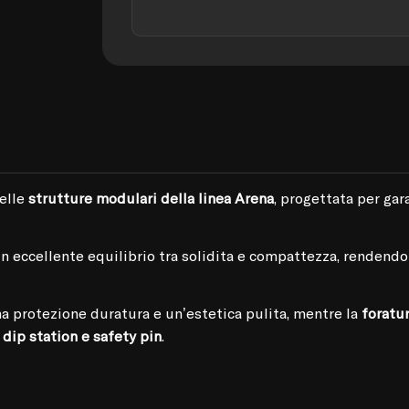
delle
strutture modulari della linea Arena
, progettata per gar
 un eccellente equilibrio tra solidità e compattezza, rendend
a protezione duratura e un’estetica pulita, mentre la
foratu
 dip station e safety pin
.