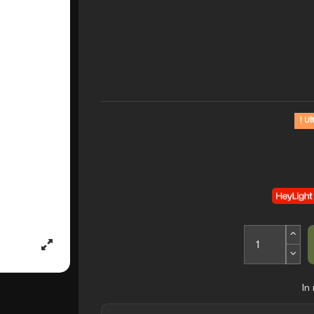
Ult
In