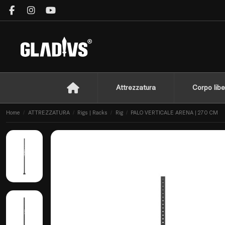
Attrezzatura
Corpo libe
Home
ATTREZZATURA
Rigs | Racks
Rig
PALO VERTICALE ARENA | 270 CM