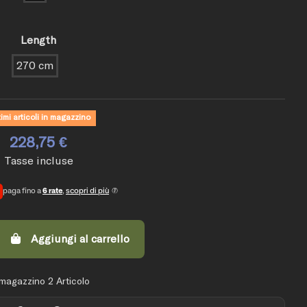
Length
270 cm
imi articoli in magazzino
228,75 €
Tasse incluse
paga fino a
6 rate
,
scopri di più
Aggiungi al carrello
 magazzino
2 Articolo